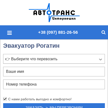
П
о
и
с
+38 (097) 881-26-56
к
п
Эвакуатор Рогатин
о
с
а
👉 Выберите что перевозить
й
т
у
С нами работать выгодно и комфортно!