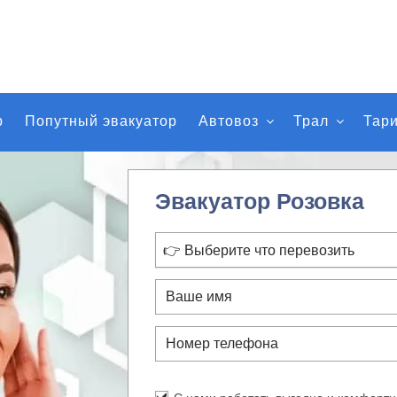
р
Попутный эвакуатор
Автовоз
Трал
Тар
Эвакуатор Розовка
👉 Выберите что перевозить