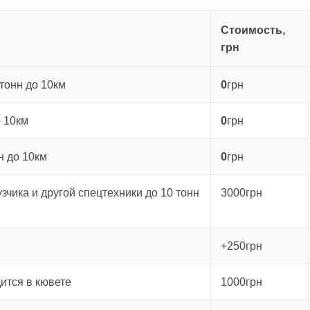
Стоимость,
грн
тонн до 10км
0
грн
о 10км
0
грн
н до 10км
0
грн
зчика и другой спецтехники до 10 тонн
3000грн
+250грн
ится в кювете
1000грн