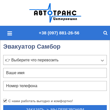
П
о
и
с
+38 (097) 881-26-56
к
п
Эвакуатор Самбор
о
с
а
👉 Выберите что перевозить
й
т
у
С нами работать выгодно и комфортно!