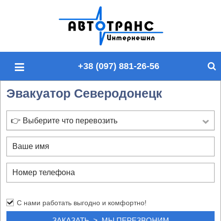
П
о
и
с
+38 (097) 881-26-56
к
п
Эвакуатор Северодонецк
о
с
а
👉 Выберите что перевозить
й
т
у
С нами работать выгодно и комфортно!