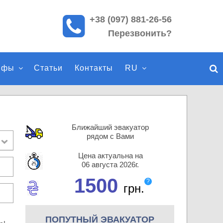
+38 (097) 881-26-56
П
Перезвонить?
о
и
с
ифы
Статьи
Контакты
RU
к
п
о
с
а
Ближайший эвакуатор
й
рядом с Вами
т
Цена актуальна на
у
06 августа 2026г.
1500
?
грн.
ПОПУТНЫЙ ЭВАКУАТОР