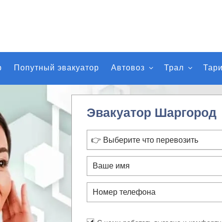
р
Попутный эвакуатор
Автовоз
Трал
Тар
Эвакуатор Шаргород
👉 Выберите что перевозить