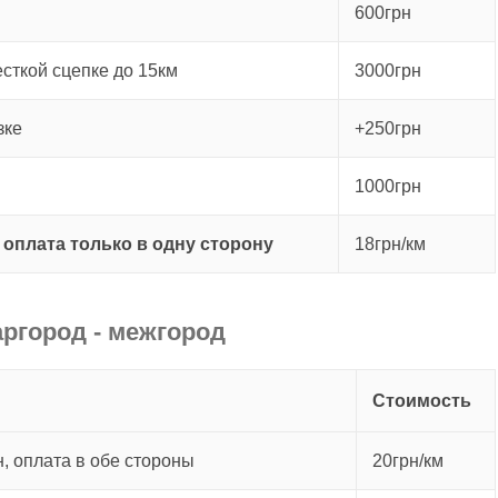
600грн
есткой сцепке до 15км
3000грн
зке
+250грн
1000грн
е
оплата только в одну сторону
18грн/км
ргород - межгород
Стоимость
, оплата в обе стороны
20грн/км