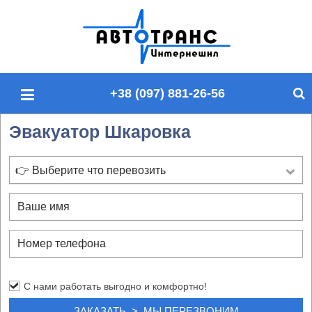
П
о
и
с
+38 (097) 881-26-56
к
п
Эвакуатор Шкаровка
о
с
а
👉 Выберите что перевозить
й
т
у
С нами работать выгодно и комфортно!