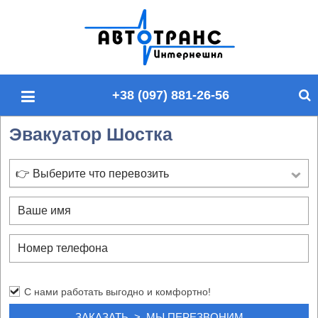
П
о
и
с
+38 (097) 881-26-56
к
п
Эвакуатор Шостка
о
с
а
👉 Выберите что перевозить
й
т
у
С нами работать выгодно и комфортно!