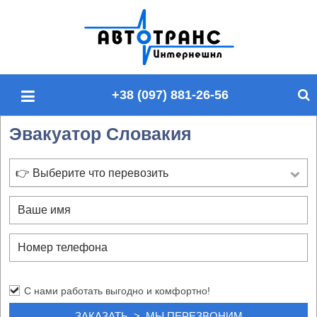
П
о
и
с
+38 (097) 881-26-56
к
п
Эвакуатор Словакия
о
с
а
👉 Выберите что перевозить
й
т
у
С нами работать выгодно и комфортно!