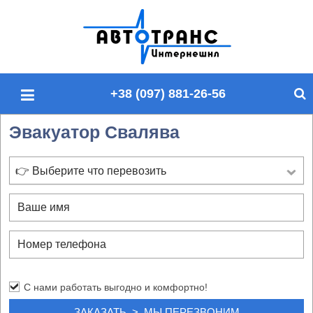
П
о
и
с
+38 (097) 881-26-56
к
п
Эвакуатор Свалява
о
с
а
👉 Выберите что перевозить
й
т
у
С нами работать выгодно и комфортно!