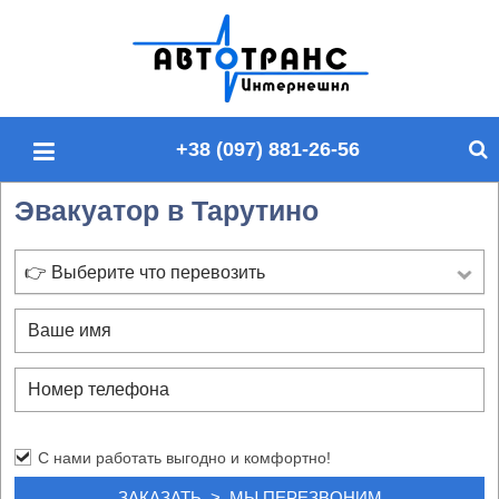
П
о
и
с
+38 (097) 881-26-56
к
п
Эвакуатор в Тарутино
о
с
а
👉 Выберите что перевозить
й
т
у
С нами работать выгодно и комфортно!