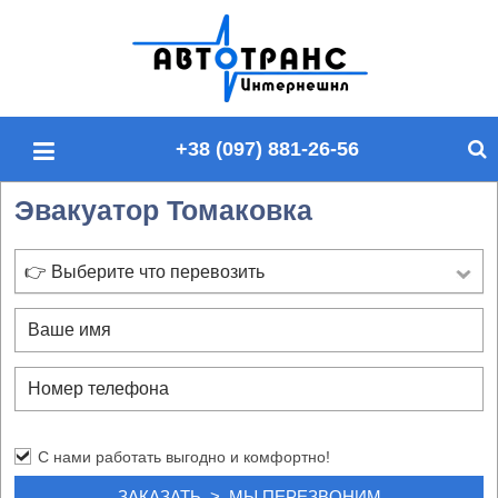
П
о
и
с
+38 (097) 881-26-56
к
п
Эвакуатор Томаковка
о
с
а
👉 Выберите что перевозить
й
т
у
С нами работать выгодно и комфортно!