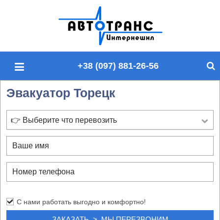
П
о
и
с
+38 (097) 881-26-56
к
п
Эвакуатор Торецк
о
с
а
👉 Выберите что перевозить
й
т
у
С нами работать выгодно и комфортно!