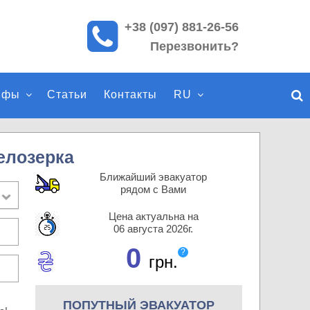
+38 (097) 881-26-56
П
Перезвонить?
о
и
с
ифы
Статьи
Контакты
RU
к
п
о
с
елозерка
а
Ближайший эвакуатор
й
рядом с Вами
т
Цена актуальна на
у
06 августа 2026г.
0
?
грн.
ПОПУТНЫЙ ЭВАКУАТОР