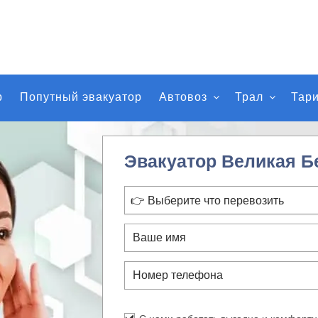
р
Попутный эвакуатор
Автовоз
Трал
Тар
Эвакуатор Великая Б
👉 Выберите что перевозить