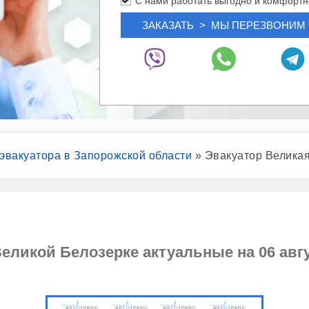
С нами работать выгодно и комфортн
 эвакуатора в Запорожской области
»
Эвакуатор Великая
еликой Белозерке актуальные на 06 авгу