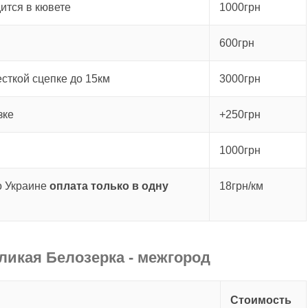
ится в кювете
1000грн
600грн
есткой сцепке до 15км
3000грн
зке
+250грн
1000грн
о Украине
оплата только в одну
18грн/км
ликая Белозерка - межгород
Стоимость