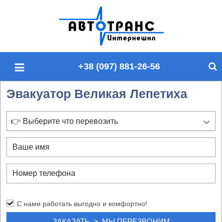
П
о
и
с
+38 (097) 881-26-56
к
п
Эвакуатор Великая Лепетиха
о
с
а
👉 Выберите что перевозить
й
т
у
С нами работать выгодно и комфортно!