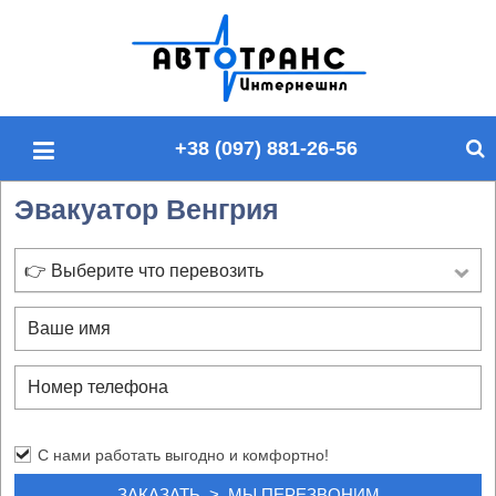
П
о
и
с
+38 (097) 881-26-56
к
п
Эвакуатор Венгрия
о
с
а
👉 Выберите что перевозить
й
т
у
С нами работать выгодно и комфортно!