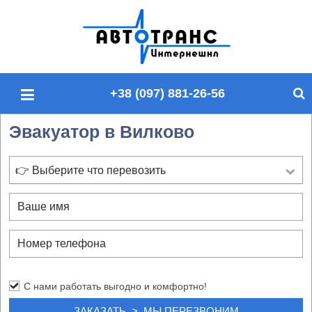
П
о
и
с
+38 (097) 881-26-56
к
п
Эвакуатор в Вилково
о
с
а
👉 Выберите что перевозить
й
т
у
С нами работать выгодно и комфортно!