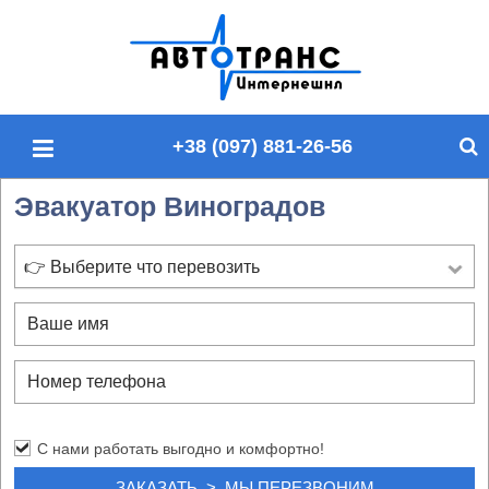
П
о
и
с
+38 (097) 881-26-56
к
п
Эвакуатор Виноградов
о
с
а
👉 Выберите что перевозить
й
т
у
С нами работать выгодно и комфортно!