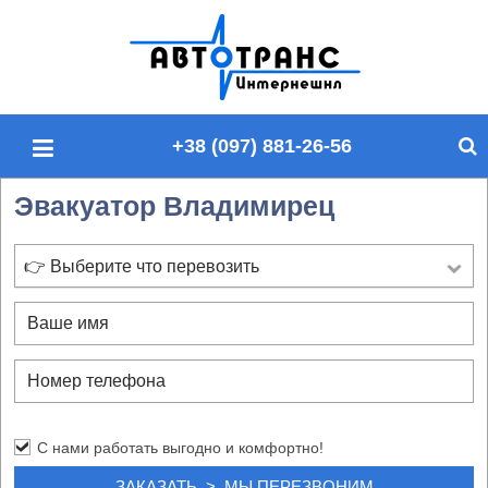
П
о
и
с
+38 (097) 881-26-56
к
п
Эвакуатор Владимирец
о
с
а
👉 Выберите что перевозить
й
т
у
С нами работать выгодно и комфортно!