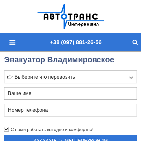
П
о
и
с
+38 (097) 881-26-56
к
п
Эвакуатор Владимировское
о
с
а
👉 Выберите что перевозить
й
т
у
С нами работать выгодно и комфортно!