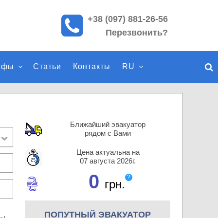
+38 (097) 881-26-56
П
Перезвонить?
о
и
с
ифы
Статьи
Контакты
RU
к
п
о
с
а
Ближайший эвакуатор
й
рядом с Вами
т
Цена актуальна на
у
07 августа 2026г.
0
?
грн.
ПОПУТНЫЙ ЭВАКУАТОР