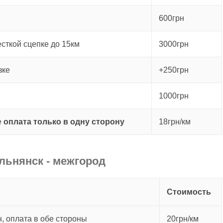
600грн
есткой сцепке до 15км
3000грн
зке
+250грн
1000грн
е
оплата только в одну сторону
18грн/км
льнянск - межгород
Стоимость
, оплата в обе стороны
20грн/км