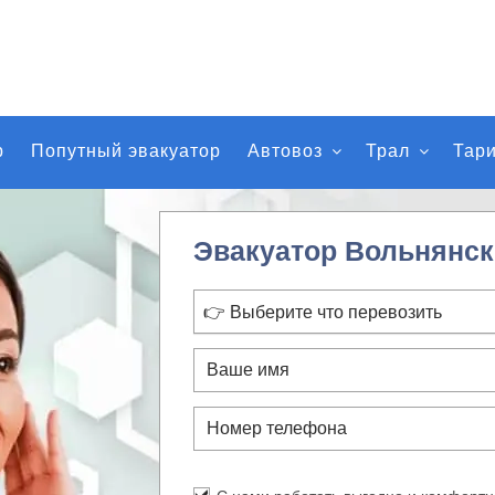
р
Попутный эвакуатор
Автовоз
Трал
Тар
Эвакуатор Вольнянск
👉 Выберите что перевозить