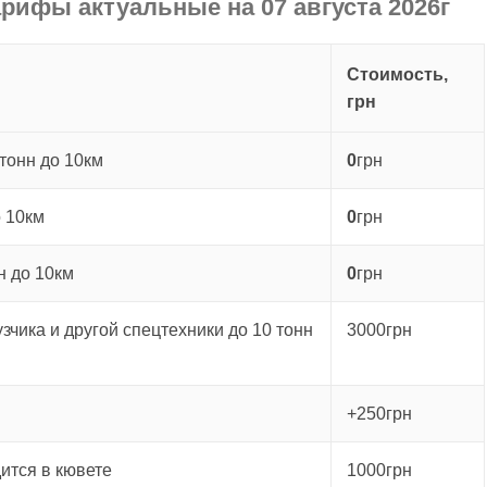
арифы актуальные на 07 августа 2026г
Стоимость,
грн
тонн до 10км
0
грн
о 10км
0
грн
н до 10км
0
грн
зчика и другой спецтехники до 10 тонн
3000грн
+250грн
ится в кювете
1000грн