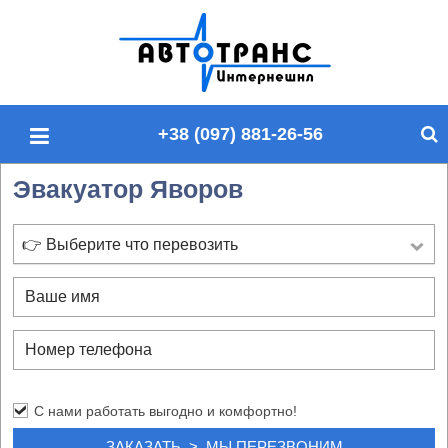
П
о
и
с
+38 (097) 881-26-56
к
п
Эвакуатор Яворов
о
с
а
👉 Выберите что перевозить
й
т
у
С нами работать выгодно и комфортно!