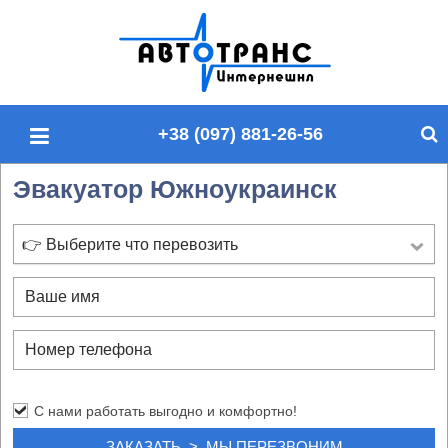
П
о
и
с
+38 (097) 881-26-56
к
п
Эвакуатор Южноукраинск
о
с
а
👉 Выберите что перевозить
й
т
у
С нами работать выгодно и комфортно!