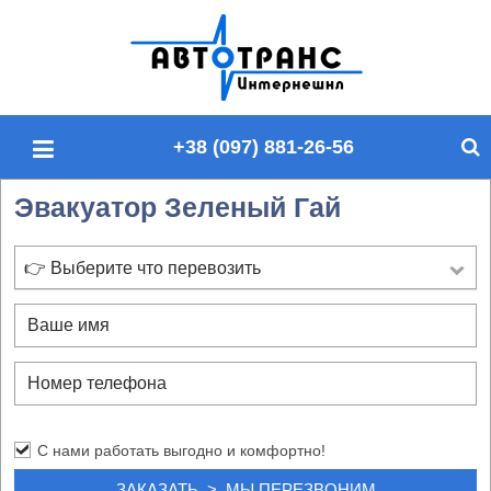
П
о
и
с
+38 (097) 881-26-56
к
п
Эвакуатор Зеленый Гай
о
с
а
👉 Выберите что перевозить
й
т
у
С нами работать выгодно и комфортно!