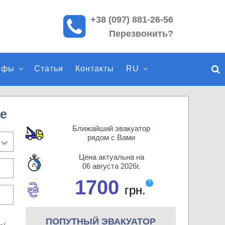
+38 (097) 881-26-56
П
Перезвонить?
о
и
с
ифы
Статьи
Контакты
RU
к
п
о
с
е
а
Ближайший эвакуатор
й
рядом с Вами
т
Цена актуальна на
у
06 августа 2026г.
1700
?
грн.
ПОПУТНЫЙ ЭВАКУАТОР