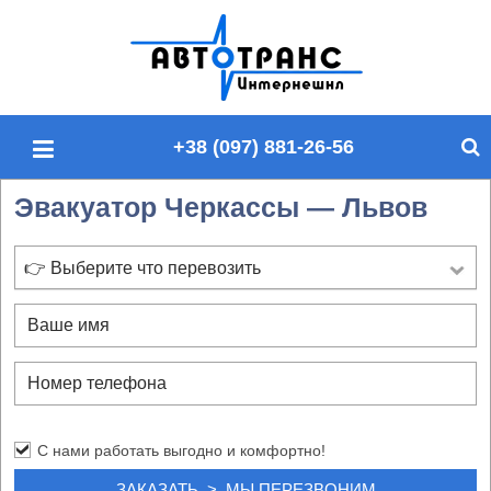
П
о
и
с
+38 (097) 881-26-56
к
п
Эвакуатор Черкассы — Львов
о
с
а
👉 Выберите что перевозить
й
т
у
С нами работать выгодно и комфортно!