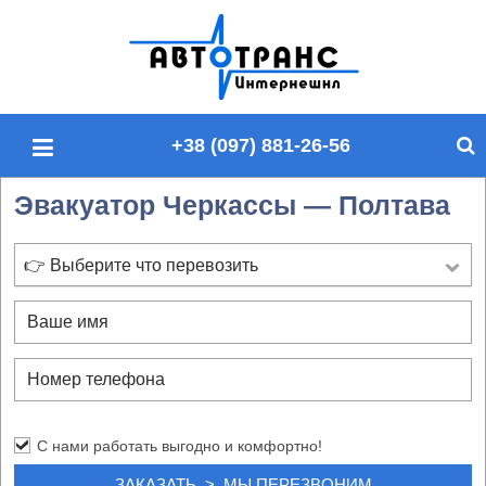
П
о
и
с
+38 (097) 881-26-56
к
п
Эвакуатор Черкассы — Полтава
о
с
а
👉 Выберите что перевозить
й
т
у
С нами работать выгодно и комфортно!