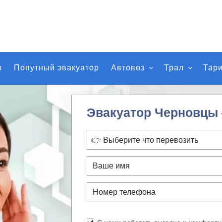
р
Попутный эвакуатор
Автовоз
Трал
Тар
Эвакуатор Черновцы
👉 Выберите что перевозить