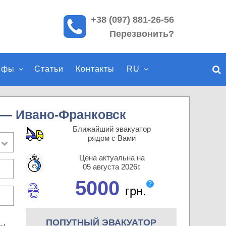
+38 (097) 881-26-56
П
Перезвонить?
о
и
с
ифы
Статьи
Контакты
RU
к
п
о
с
 — Ивано-Франковск
а
Ближайший эвакуатор
й
рядом с Вами
т
Цена актуальна на
у
05 августа 2026г.
5000
?
грн.
ПОПУТНЫЙ ЭВАКУАТОР