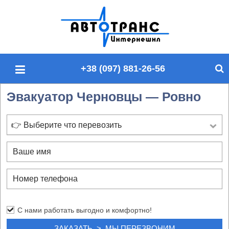
П
о
и
с
+38 (097) 881-26-56
к
п
Эвакуатор Черновцы — Ровно
о
с
а
👉 Выберите что перевозить
й
т
у
С нами работать выгодно и комфортно!