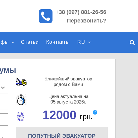
+38 (097) 881-26-56
П
Перезвонить?
о
и
с
ифы
Статьи
Контакты
RU
к
п
о
с
Сумы
а
Ближайший эвакуатор
й
рядом с Вами
т
Цена актуальна на
у
05 августа 2026г.
12000
?
грн.
ПОПУТНЫЙ ЭВАКУАТОР