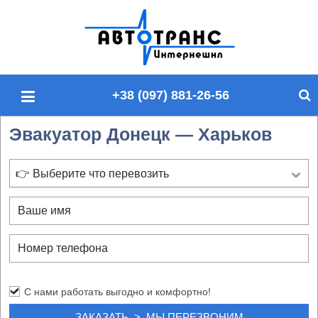
П
о
и
с
+38 (097) 881-26-56
к
п
Эвакуатор Донецк — Харьков
о
с
а
👉 Выберите что перевозить
й
т
у
С нами работать выгодно и комфортно!