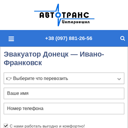
П
о
и
с
+38 (097) 881-26-56
к
п
Эвакуатор Донецк — Ивано-
о
Франковск
с
а
й
👉 Выберите что перевозить
т
у
С нами работать выгодно и комфортно!