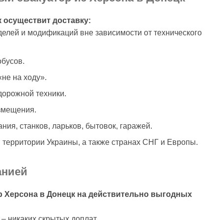
 осуществит доставку:
делей и модификаций вне зависимости от технического
бусов.
«не на ходу».
дорожной техники.
змещения.
ия, станков, ларьков, бытовок, гаражей.
й территории Украины, а также странах СНГ и Европы.
анией
р Херсона в Донецк на действительно выгодных
– никаких скрытых доплат.