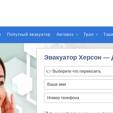
р
Попутный эвакуатор
Автовоз
Трал
Тар
Эвакуатор Херсон — 
👉 Выберите что перевозить