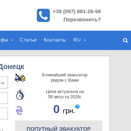
+38 (097) 881-26-56
П
Перезвонить?
о
и
с
ифы
Статьи
Контакты
RU
к
п
о
с
Донецк
а
Ближайший эвакуатор
й
рядом с Вами
т
Цена актуальна на
у
08 августа 2026г.
0
?
грн.
ПОПУТНЫЙ ЭВАКУАТОР