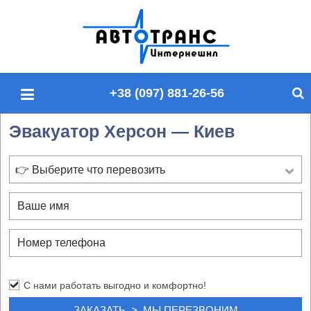
П
о
и
с
+38 (097) 881-26-56
к
п
Эвакуатор Херсон — Киев
о
с
а
👉 Выберите что перевозить
й
т
у
С нами работать выгодно и комфортно!