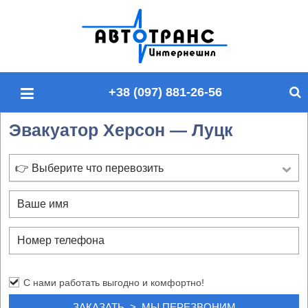
П
о
и
с
+38 (097) 881-26-56
к
п
Эвакуатор Херсон — Луцк
о
с
а
👉 Выберите что перевозить
й
т
у
С нами работать выгодно и комфортно!