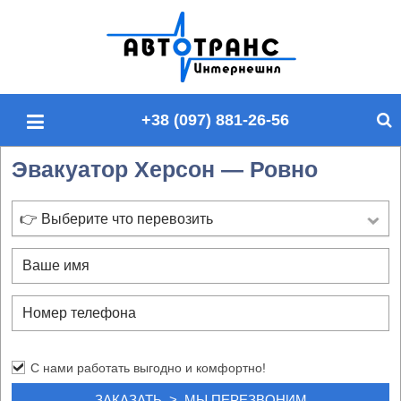
П
о
и
с
+38 (097) 881-26-56
к
п
Эвакуатор Херсон — Ровно
о
с
а
👉 Выберите что перевозить
й
т
у
С нами работать выгодно и комфортно!