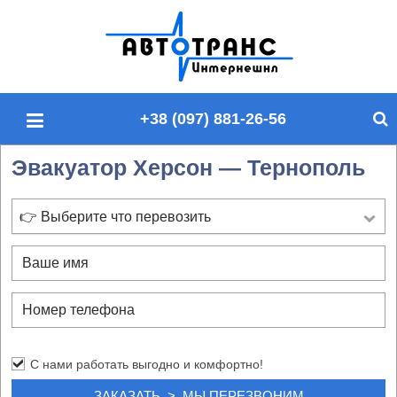
П
о
и
с
+38 (097) 881-26-56
к
п
Эвакуатор Херсон — Тернополь
о
с
а
👉 Выберите что перевозить
й
т
у
С нами работать выгодно и комфортно!