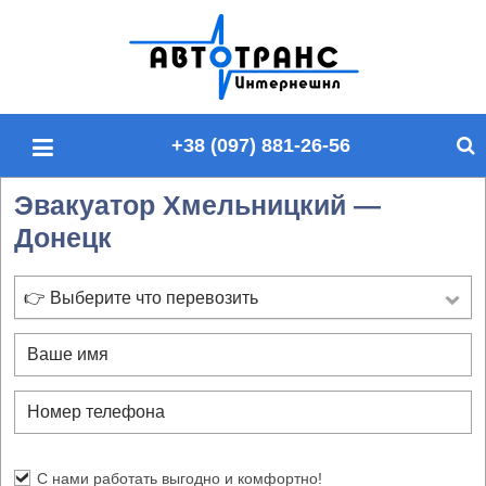
П
о
и
с
+38 (097) 881-26-56
к
п
Эвакуатор Хмельницкий —
о
Донецк
с
а
й
👉 Выберите что перевозить
т
у
С нами работать выгодно и комфортно!