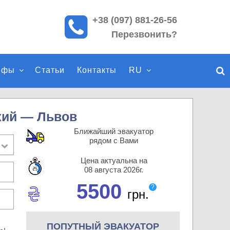
+38 (097) 881-26-56
П
Перезвонить?
о
и
с
ифы
Статьи
Контакты
RU
к
п
о
с
кий — Львов
а
Ближайший эвакуатор
й
рядом с Вами
т
Цена актуальна на
у
08 августа 2026г.
5500
?
грн.
ПОПУТНЫЙ ЭВАКУАТОР