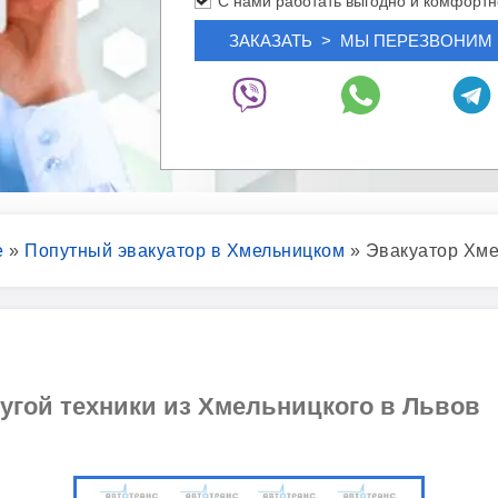
С нами работать выгодно и комфортн
е
»
Попутный эвакуатор в Хмельницком
»
Эвакуатор Хме
угой техники из Хмельницкого в Львов