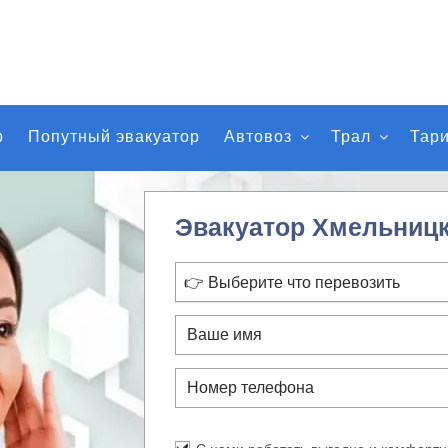
р
Попутный эвакуатор
Автовоз
Трал
Тар
Эвакуатор Хмельниц
👉 Выберите что перевозить