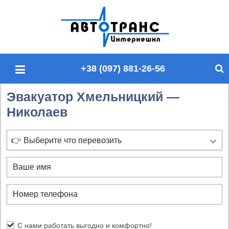
П
о
и
с
+38 (097) 881-26-56
к
п
Эвакуатор Хмельницкий —
о
Николаев
с
а
й
👉 Выберите что перевозить
т
у
С нами работать выгодно и комфортно!