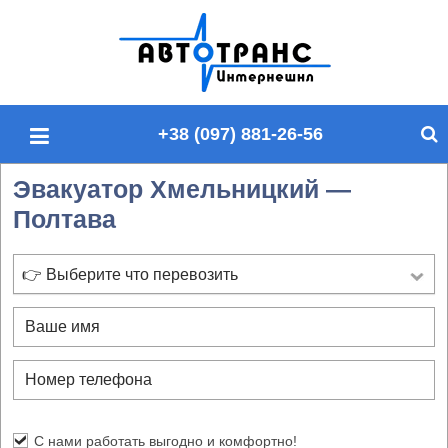
П
о
и
с
+38 (097) 881-26-56
к
п
Эвакуатор Хмельницкий —
о
Полтава
с
а
й
👉 Выберите что перевозить
т
у
С нами работать выгодно и комфортно!