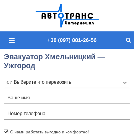
П
о
и
с
+38 (097) 881-26-56
к
п
Эвакуатор Хмельницкий —
о
Ужгород
с
а
й
👉 Выберите что перевозить
т
у
С нами работать выгодно и комфортно!