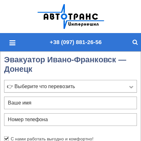
П
о
и
с
+38 (097) 881-26-56
к
п
Эвакуатор Ивано-Франковск —
о
Донецк
с
а
й
👉 Выберите что перевозить
т
у
С нами работать выгодно и комфортно!