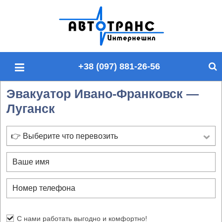
П
о
и
с
+38 (097) 881-26-56
к
п
Эвакуатор Ивано-Франковск —
о
Луганск
с
а
й
👉 Выберите что перевозить
т
у
С нами работать выгодно и комфортно!