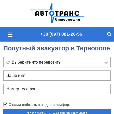
П
о
и
с
+38 (097) 881-26-56
к
п
Попутный эвакуатор в Тернополе
о
с
а
👉 Выберите что перевозить
й
т
у
С нами работать выгодно и комфортно!