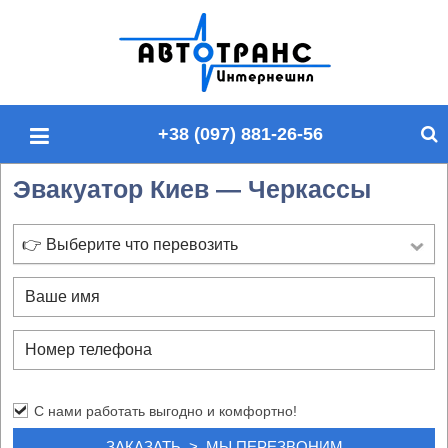
П
о
и
с
+38 (097) 881-26-56
к
п
Эвакуатор Киев — Черкассы
о
с
а
👉 Выберите что перевозить
й
т
у
С нами работать выгодно и комфортно!