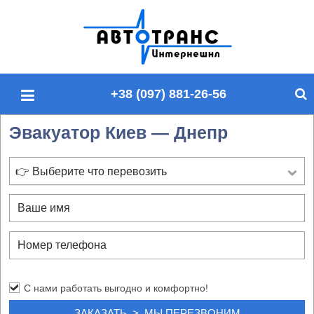
П
о
и
с
+38 (097) 881-26-56
к
п
Эвакуатор Киев — Днепр
о
с
а
👉 Выберите что перевозить
й
т
у
С нами работать выгодно и комфортно!