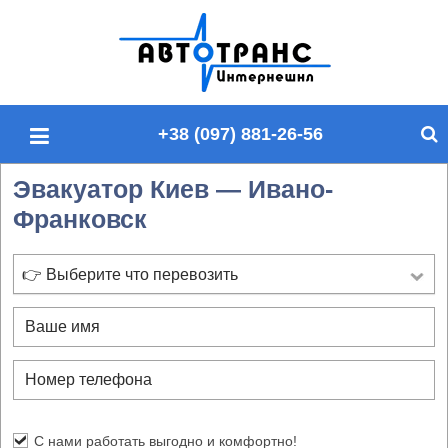
П
о
и
с
+38 (097) 881-26-56
к
п
Эвакуатор Киев — Ивано-
о
Франковск
с
а
й
👉 Выберите что перевозить
т
у
С нами работать выгодно и комфортно!