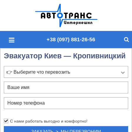
П
о
и
с
+38 (097) 881-26-56
к
п
Эвакуатор Киев — Кропивницкий
о
с
а
👉 Выберите что перевозить
й
т
у
С нами работать выгодно и комфортно!