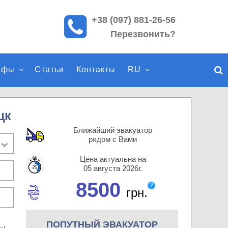
+38 (097) 881-26-56
П
Перезвонить?
о
и
с
ифы
Статьи
Контакты
RU
к
п
о
с
цк
а
Ближайший эвакуатор
й
рядом с Вами
т
Цена актуальна на
у
05 августа 2026г.
8500
?
грн.
ПОПУТНЫЙ ЭВАКУАТОР