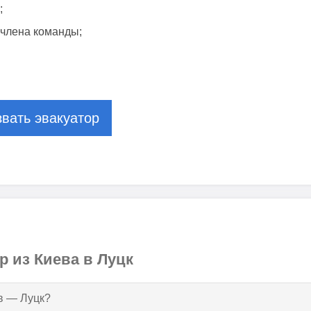
;
члена команды;
вать эвакуатор
р из Киева в Луцк
ев — Луцк?