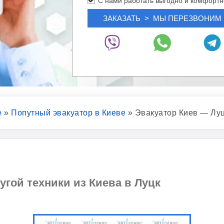
С нами работать выгодно и комфортн
е
»
Попутный эвакуатор в Киеве
»
Эвакуатор Киев — Лу
угой техники из Киева в Луцк