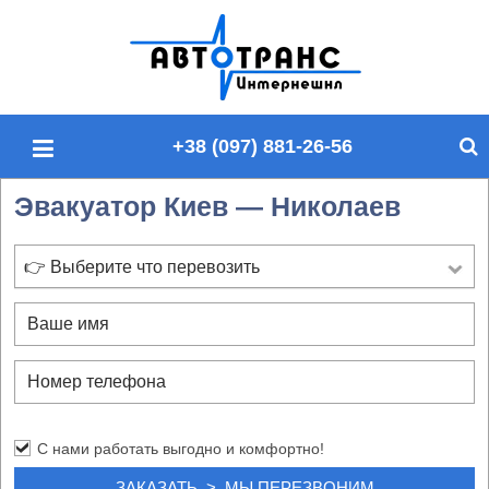
П
о
и
с
+38 (097) 881-26-56
к
п
Эвакуатор Киев — Николаев
о
с
а
👉 Выберите что перевозить
й
т
у
С нами работать выгодно и комфортно!